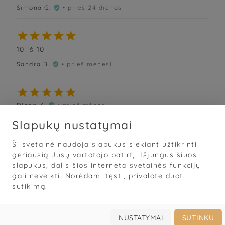
Simona G.
• prieš 24 dienas






10 iš 10
Sandra B.
• prieš mėnesį






Diana K.
• prieš mėnesį

Slapukų nustatymai
Ši svetainė naudoja slapukus siekiant užtikrinti
Sąlygos
·
Privatumas
·
Slapukai
geriausią Jūsų vartotojo patirtį. Išjungus šiuos
slapukus, dalis šios interneto svetainės funkcijų
© 2026
„Grožis Saviems“
gali neveikti. Norėdami tęsti, privalote duoti
Mobilioji darbo knyga
sutikimą.




Prisijungti
Užsakyti
Galerija
Apie
NUSTATYMAI
SUTINKU