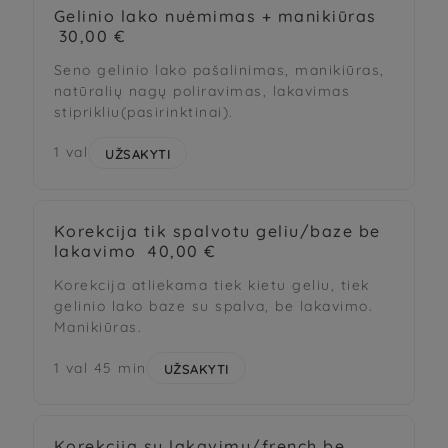
Gelinio lako nuėmimas + manikiūras
30,00 €
Seno gelinio lako pašalinimas, manikiūras,
natūralių nagų poliravimas, lakavimas
stiprikliu(pasirinktinai).
1 val
UŽSAKYTI
Korekcija tik spalvotu geliu/baze be
lakavimo
40,00 €
Korekcija atliekama tiek kietu geliu, tiek
gelinio lako baze su spalva, be lakavimo.
Manikiūras.
1 val 45 min
UŽSAKYTI
Korekcija su lakavimu/french be