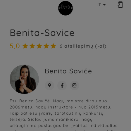


LT
Benita-Savice
5,0





6
atsiliepimų (-ai)
Benita Savičė



Esu Benita Savičė. Nagų meistre dirbu nuo
2006metų, nagų instruktore - nuo 2015metų.
Taip pat esu įvairių tarptautinių konkursų
teisėja. Siūlau jums manikiūro, nagų
priauginimo paslaugas bei įvairius individualius