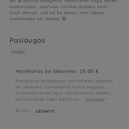
bei grupinius mokymus, treniruotes nagų dailės
konkursams. Jaučiuos visiškai atradus save
šioje sferoje, tad tai ką darau, man labiau
malonumas nei darbas 😍
Paslaugos
Nagai
Manikiūras be lakavimo
25,00 €
Manikiūras atliekamas natūraliems nagams
be lakavimo. Suteikiama forma nagams,
suvienodinamas ilgis, sutvarkomos odelės,
poliruojamas nago paviršius.
...
Daugiau

45 min
UŽSAKYTI