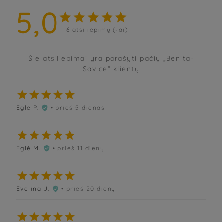
5,0





6
atsiliepimų (-ai)
Šie atsiliepimai yra parašyti pačių „Benita-
Savice“ klientų





Egle P.
• prieš 5 dienas






Eglė M.
• prieš 11 dienų






Evelina J.
• prieš 20 dienų





